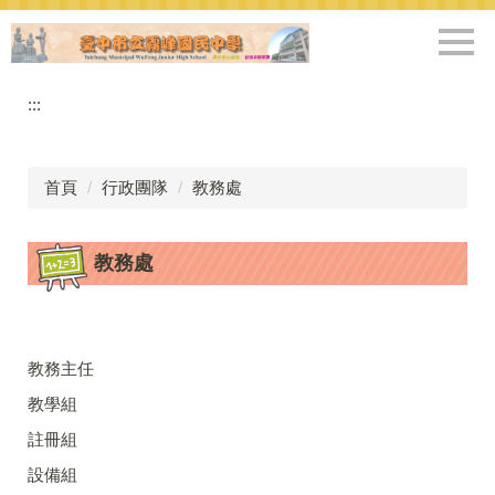
跳
到
主
要
:::
內
容
區
首頁
行政團隊
教務處
教務處
教務主任
教學組
註冊組
設備組