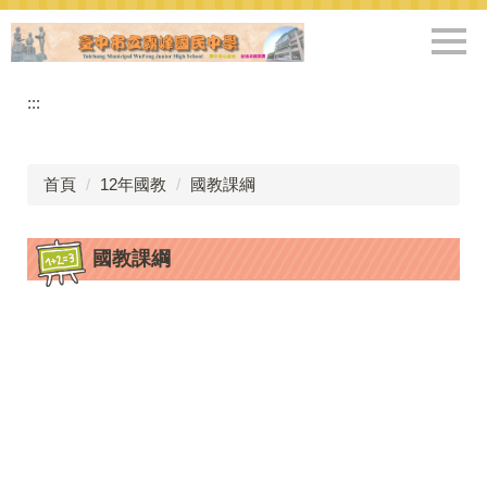
跳
到
主
要
:::
內
容
區
首頁
12年國教
國教課綱
國教課綱