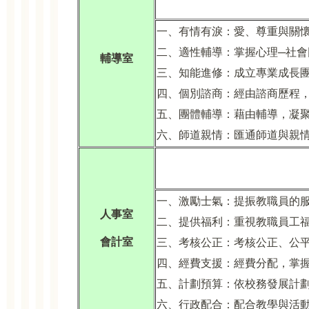
一、有情有淚：愛、尊重與關
二、適性輔導：掌握心理─社
輔導室
三、知能進修：成立專業成長
四、個別諮商：經由諮商歷程
五、團體輔導：藉由輔導，凝
六、師道親情：匯通師道與親
一、激勵士氣：提振教職員的
人事室
二、提供福利：重視教職員工
會計室
三、考核公正：考核公正、公
四、經費支援：經費分配，掌握
五、計劃預算：依校務發展計
六、行政配合：配合教學與活