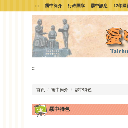
跳
:::
霧中簡介
行政團隊
霧中訊息
12年國
到
主
要
內
容
區
:::
首頁
霧中簡介
霧中特色
霧中特色