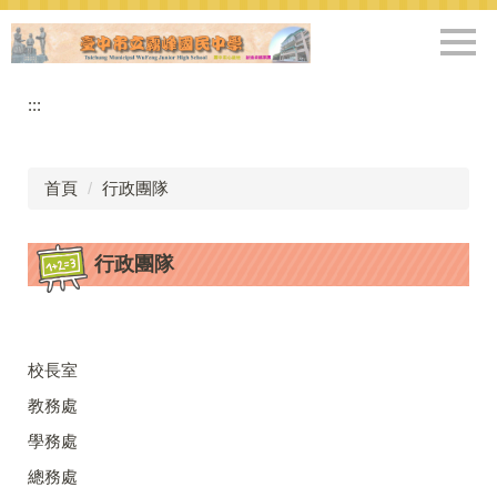
跳
到
主
要
:::
內
容
區
首頁
行政團隊
行政團隊
校長室
教務處
學務處
總務處